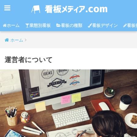
ホーム
業態別看板
看板の種類
看板デザイン
看板
ホーム
運営者について